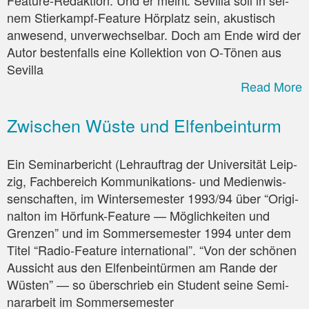
Fea­ture-Redak­ti­on. Und er meint: Sevil­la soll in sei­
nem Stier­kampf-Fea­ture Hör­platz sein, akus­tisch
anwe­send, unver­wech­sel­bar. Doch am Ende wird der
Autor bes­ten­falls eine Kol­lek­ti­on von O‑Tönen aus
Sevil­la
Read More
Zwischen Wüste und Elfenbeinturm
Ein Semi­nar­be­richt (Lehr­auf­trag der Uni­ver­si­tät Leip­
zig, Fach­be­reich Kom­mu­ni­ka­ti­ons- und Medi­en­wis­
sen­schaf­ten, im Win­ter­se­mes­ter 1993/94 über “Ori­gi­
nal­ton im Hör­funk-Fea­ture — Mög­lich­kei­ten und
Gren­zen” und im Som­mer­se­mes­ter 1994 unter dem
Titel “Radio-Fea­ture international”. “Von der schö­nen
Aus­sicht aus den Elfen­bein­tür­men am Ran­de der
Wüs­ten” — so über­schrieb ein Stu­dent sei­ne Semi­
nar­ar­beit im Som­mer­se­mes­ter