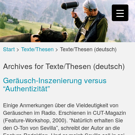
Start
>
Texte/Thesen
>
Texte/Thesen (deutsch)
Archives for
Texte/Thesen (deutsch)
Geräusch-Inszenierung versus
“Authentizität”
Eini­ge Anmer­kun­gen über die Viel­deu­tig­keit von
Geräu­schen im Radio. Erschie­nen in CUT-Maga­zin
(Fea­ture-Work­shop, 2000). “Natür­lich erhal­ten Sie
den O‑Ton von Sevil­la”, schreibt der Autor an die