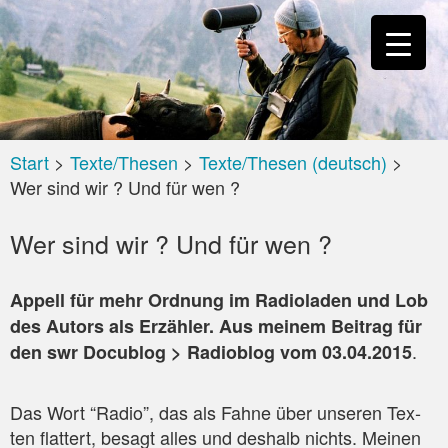
Start
>
Texte/Thesen
>
Texte/Thesen (deutsch)
>
Wer sind wir ? Und für wen ?
Wer sind wir ? Und für wen ?
Appell für mehr Ord­nung im Radio­la­den und Lob
des Autors als Erzäh­ler. Aus mei­nem Bei­trag für
.
den swr Docu­b­log > Radio­blog vom 03.04.2015
Das Wort “Radio”, das als Fah­ne über unse­ren Tex­
ten flat­tert, besagt alles und des­halb nichts. Mei­nen