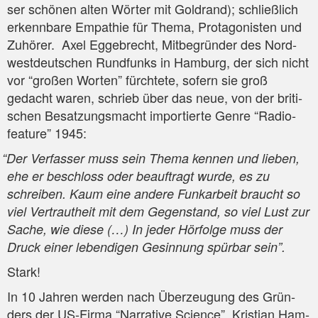
ser schö­nen alten Wör­ter mit Gold­rand); schließ­lich
erkenn­ba­re Empa­thie für The­ma, Prot­ago­nis­ten und
Zuhö­rer. Axel Egge­brecht, Mit­be­grün­der des Nord­
west­deut­schen Rund­funks in Ham­burg, der sich nicht
vor “gro­ßen Wor­ten” fürch­te­te, sofern sie groß
gedacht waren, schrieb über das neue, von der bri­ti­
schen Besat­zungs­macht impor­tier­te Gen­re “Radio­
fea­ture” 1945:
“
Der Ver­fas­ser muss sein The­ma ken­nen und lie­ben,
ehe er beschloss oder beauf­tragt wur­de, es zu
schrei­ben. Kaum eine ande­re Funk­ar­beit braucht so
viel Ver­traut­heit mit dem Gegen­stand, so viel Lust zur
Sache, wie die­se (…) In jeder Hör­fol­ge muss der
Druck einer leben­di­gen Gesin­nung spür­bar sein”.
Stark!
In 10 Jah­ren wer­den nach Über­zeu­gung des Grün­
ders der US-Fir­ma “Nar­ra­ti­ve Sci­ence”, Kris­ti­an Ham­