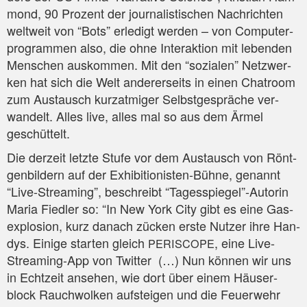
mond, 90 Pro­zent der jour­na­lis­ti­schen Nach­rich­ten
welt­weit von “Bots” erle­digt wer­den – von Com­pu­ter­
pro­gram­men also, die ohne Inter­ak­ti­on mit leben­den
Men­schen aus­kom­men. Mit den “sozia­len” Netz­wer­
ken hat sich die Welt ande­rer­seits in einen Chat­room
zum Aus­tausch kurz­at­mi­ger Selbst­ge­sprä­che ver­
wan­delt. Alles live, alles mal so aus dem Ärmel
geschüttelt.
Die der­zeit letz­te Stu­fe vor dem Aus­tausch von Rönt­
gen­bil­dern auf der Exhi­bi­tio­nis­ten-Büh­ne, genannt
“Live-Strea­ming”, beschreibt “Tagesspiegel”-Autorin
Maria Fied­ler so: “In New York City gibt es eine Gas­
ex­plo­si­on, kurz danach zücken ers­te Nut­zer ihre Han­
dys. Eini­ge star­ten gleich
, eine Live-
PERISCOPE
Strea­ming-App von Twit­ter (…) Nun kön­nen wir uns
in Echt­zeit anse­hen, wie dort über einem Häu­ser­
block Rauch­wol­ken auf­stei­gen und die Feu­er­wehr