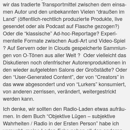
wir das tra­dier­te Trans­port­mit­tel zwi­schen dem ein­sa­
men Autor und den unbe­kann­ten Vie­len “drau­ßen im
Land” (öffent­lich-recht­lich pro­du­zier­te Pro­duk­te, live
gesen­det oder als Pod­cast auf Fla­sche gezo­gen?)
Oder die “klas­si­sche” Ad-hoc-Repor­ta­ge? Expe­ri­
men­tel­le For­ma­te zwi­schen Audi-Art und Video-Spiel
? Auf Ser­vern oder in Clouds gespei­cher­te Samm­lun­
gen von O‑Tönen aus aller Welt ? Oder viel­leicht das
Dis­ku­tie­ren noch ofen­fri­scher Autoren­pro­duk­tio­nen in
den wie­der auf­ge­leb­ten Salons der Groß­städ­te? Oder
den “User-Gene­ra­ted Con­tent”, der von “Crea­tors” in
das www abge­son­dert und von “Lur­kers” kon­su­miert,
von ande­ren zer­ris­sen, ver­än­dert, wei­ter­ge­strickt
wer­den kann.
Ich den­ke, wir soll­ten den Radio-Laden etwas auf­räu­
men. In dem Buch “Objek­ti­ve Lügen – sub­jek­ti­ve
Wahr­hei­ten / Radio in der Ers­ten Per­son” habe ich