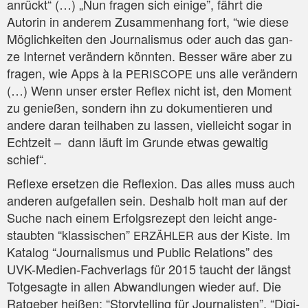
anrückt“ (…) „Nun fra­gen sich eini­ge”, fährt die
Autorin in ande­rem Zusam­men­hang fort, “wie die­se
Mög­lich­kei­ten den Jour­na­lis­mus oder auch das gan­
ze Inter­net ver­än­dern könn­ten. Bes­ser wäre aber zu
fra­gen, wie Apps à la
uns alle ver­än­dern
PERISCOPE
(…) Wenn unser ers­ter Reflex nicht ist, den Moment
zu genie­ßen, son­dern ihn zu doku­men­tie­ren und
ande­re dar­an teil­ha­ben zu las­sen, viel­leicht sogar in
Echt­zeit – dann läuft im Grun­de etwas gewal­tig
schief“.
Refle­xe erset­zen die Refle­xi­on. Das alles muss auch
ande­ren auf­ge­fal­len sein. Des­halb holt man auf der
Suche nach einem Erfolgs­re­zept den leicht ange­
staub­ten “klas­si­schen”
aus der Kis­te. Im
ERZÄHLER
Kata­log “Jour­na­lis­mus und Public Rela­ti­ons” des
UVK-Medi­en-Fach­ver­lags für 2015 taucht der längst
Tot­ge­sag­te in allen Abwand­lun­gen wie­der auf. Die
Rat­ge­ber hei­ßen: “Sto­rytel­ling für Jour­na­lis­ten”, “Digi­