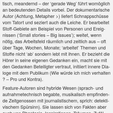
tisch, mean­dernd – der ‘gera­de Weg’ führt womög­lich
an bedeu­ten­den Details vor­bei. Der doku­men­ta­ri­sche
Autor (Ach­tung, Meta­pher >) lie­fert Schnapp­schüs­se
vom Tat­ort und seziert auch die Lei­che. Er bear­bei­tet
Stoff-Gebie­te am Bei­spiel von Per­so­nen und Ereig­
nis­sen (‘Small sto­ries – Big issues’); wei­tet, wenn
nötig, das Arbeits­feld räum­lich und zeit­lich aus – oft
über Tage, Wochen, Mona­te; ‘arbei­tet’ The­men und
Stof­fe nicht ‘ab’ son­dern lebt mit ihnen. Er bezieht die
Hörer in sei­ne eige­nen Gedan­ken ein, macht sie mit
den Gedan­ken Betei­lig­ter ver­traut, initi­iert inne­re Dia­
lo­ge mit dem Publi­kum (Wie wür­de ich mich ver­hal­ten
? – Pro und Kontra).
Fea­ture-Autoren sind hybri­de Wesen (sprach- und
auf­nah­me­tech­nisch begab­te, musi­ka­lisch emp­fin­den­
de Zeit­ge­nos­sen mit jour­na­lis­ti­schem, sprich: detek­ti­
vi­schem Spür­sinn). Sie las­sen sich von Fak­ten aber