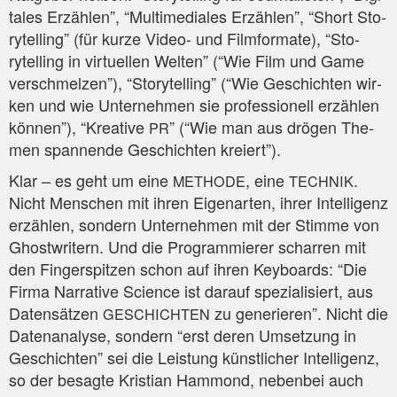
ta­les Erzäh­len”, “Mul­ti­me­dia­les Erzäh­len”, “Short Sto­
rytel­ling” (für kur­ze Video- und Film­for­ma­te), “Sto­
rytel­ling in vir­tu­el­len Wel­ten” (“Wie Film und Game
ver­schmel­zen”), “Sto­rytel­ling” (“Wie Geschich­ten wir­
ken und wie Unter­neh­men sie pro­fes­sio­nell erzäh­len
kön­nen”), “Krea­ti­ve
” (“Wie man aus drö­gen The­
PR
men span­nen­de Geschich­ten kreiert”).
Klar – es geht um eine
, eine
.
METHODE
TECHNIK
Nicht Men­schen mit ihren Eigen­ar­ten, ihrer Intel­li­genz
erzäh­len, son­dern Unter­neh­men mit der Stim­me von
Ghost­wri­tern. Und die Pro­gram­mie­rer schar­ren mit
den Fin­ger­spit­zen schon auf ihren Key­boards: “Die
Fir­ma Nar­ra­ti­ve Sci­ence ist dar­auf spe­zia­li­siert, aus
Daten­sät­zen
zu gene­rie­ren”. Nicht die
GESCHICHTEN
Daten­ana­ly­se, son­dern “erst deren Umset­zung in
Geschich­ten” sei die Leis­tung künst­li­cher Intel­li­genz,
so der besag­te Kris­ti­an Ham­mond, neben­bei auch