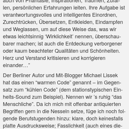
auch von Phan­ta­sie, Inspi­ra­tio­nen, Träu­men, Zufäl­
len, per­sön­li­chen Erfah­run­gen lei­ten. Ihre Auf­ga­be ist
ver­ant­wor­tungs­vol­les und intel­li­gen­tes Ein­ord­nen,
Zurecht­rü­cken, Über­set­zen, Ent­klei­den, Ein­damp­fen
und Weg­las­sen, um auf die­se Wei­se das, was wir
etwas leicht­sin­nig ‘Wirk­lich­keit’ nen­nen, über­schau­
ba­rer machen; ist auch die Ent­de­ckung ver­bor­ge­ner
oder kaum beach­te­ter Qua­li­tä­ten und Schön­hei­ten.
Herz und Ver­stand kri­ti­sie­ren und kor­ri­gie­ren
einander…”
Der Ber­li­ner Autor und Mit-Blog­ger Micha­el Lis­sek
hat das einen “war­men Code” genannt – im Gegen­
satz zum “küh­len Code” (dem sta­ti­ons­ty­pi­schen Ein­
heits-Sound zum Bei­spiel). Nen­nen wir ’s ruhig “das
Mensch­li­che”. Da ich mich mit offen­bar anti­quier­ten
Begrif­fen gern in die Nes­seln set­ze, füge ich noch fol­
gen­de Berufs­tu­gen­den hin­zu: kla­re, doch kei­nes­falls
plat­te Aus­drucks­wei­se; Fass­lich­keit (auch eines die­