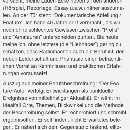
ver­sucht, mei­ne Laden-Ecke neben all den ande­ren
(Hör­spiel, Repor­ta­ge, Essay u.s.w.) näher aus­zu­ma­
len. An der Tür steht: “Doku­men­ta­ri­sche Abtei­lung /
Fea­ture”. Ich habe 40 Jah­re dort ver­bracht , als wir
noch ohne schlech­tes Gewis­sen zwi­schen “Pro­fis”
und “Ama­teu­ren” unter­schei­den durf­ten. Bis heu­te
mei­ne ich, ohne letz­te­re (die “Lieb­ha­ber”) gering zu
schät­zen, dass Radio­ma­chen auch ein Beruf ist, der
neben Lei­den­schaft und Phan­ta­sie einen beträcht­li­
chen Vor­rat an Kennt­nis­sen und prak­ti­schen Erfah­
run­gen voraussetzt.
Aus­zug aus mei­ner Berufs­be­schrei­bung: “Der Fea­
ture-Autor ver­folgt Ent­wick­lun­gen als punk­tu­el­le
Ereig­nis­se von mit­tel­fris­ti­ger Aktua­li­tät. Er wählt im
Ide­al­fall Orte, The­men, Blick­win­kel und die Metho­de
der Beschrei­bung selbst. Er recher­chiert und schreibt
ergeb­nis­of­fen. Er soll fin­den, nicht Erwar­te­tes bele­
gen. Er nähert sich dem Gegen­stand tas­tend, ellip­