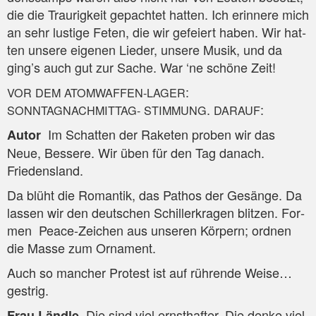
die die Trau­rig­keit gepach­tet hat­ten. Ich erin­ne­re mich
an sehr lus­ti­ge Feten, die wir gefei­ert haben. Wir hat­
ten unse­re eige­nen Lie­der, unse­re Musik, und da
ging’s auch gut zur Sache. War ‘ne schö­ne Zeit!
:
VOR
DEM
ATOMWAFFEN-LAGER
.
:
SONNTAGNACHMITTAG-
STIMMUNG
DARAUF
Im Schat­ten der Rake­ten pro­ben wir das
Autor
Neue, Bes­se­re. Wir üben für den Tag danach.
Friedensland.
Da blüht die Roman­tik, das Pathos der Gesän­ge. Da
las­sen wir den deut­schen Schil­ler­kra­gen blit­zen. For­
men Peace-Zei­chen aus unse­ren Kör­pern; ord­nen
die Mas­se zum Ornament.
Auch so man­cher Pro­test ist auf rüh­ren­de Wei­se…
gestrig.
Die sind viel ernst­haf­ter. Die den­ke viel
Frau Länd­le