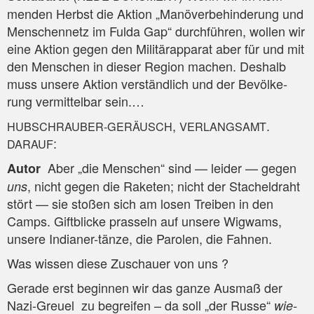
men­den Herbst die Akti­on „Manö­ver­be­hin­de­rung und
Men­schen­netz im Ful­da Gap“ durch­füh­ren, wol­len wir
eine Akti­on gegen den Mili­tär­ap­pa­rat aber für und mit
den Men­schen in die­ser Regi­on machen. Des­halb
muss unse­re Akti­on ver­ständ­lich und der Bevöl­ke­
rung ver­mit­tel­bar sein.…
,
.
HUBSCHRAUBER-GERÄUSCH
VERLANGSAMT
:
DARAUF
Aber „die Men­schen“ sind — lei­der — gegen
Autor
, nicht gegen die Rake­ten; nicht der Sta­chel­draht
uns
stört — sie sto­ßen sich am losen Trei­ben in den
Camps. Gift­bli­cke pras­seln auf unse­re Wig­wams,
unse­re India­ner-tän­ze, die Paro­len, die Fahnen.
Was wis­sen die­se Zuschau­er von uns ?
Gera­de erst begin­nen wir das gan­ze Aus­maß der
Nazi-Greu­el zu begrei­fen – da soll „der Rus­se“
wie­