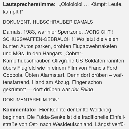
Oio­io­io­ioi … Kämpft Leu­te,
Laut­spre­cher­stim­me: „
kämpft !“
:
DOKUMENT
HUBSCHRAUBER
DAMALS
Damals, 1983, war hier Sperr­zo­ne. „
!
VORSICHT
!“ Wo jetzt die vie­len
SCHUSSWAFFEN-GEBRAUCH
bun­ten Autos par­ken, droh­ten Flug­ab­wehr­ra­ke­ten
und MGs. In den Han­gars „Cobra“-
Kampfhubschrauber. Oliv­grü­ne US-Sol­da­ten rann­ten
übers Flug­feld wie in einem Film von Fran­cis Ford
Cop­po­la. Übten Alarm­start. Denn dort drü­ben – waf­
fen­star­rend, Hand am Abzug, Fin­ger schon
gekrümmt –- dort drü­ben war
.
der Feind
:
DOKUMENTARFILM-TON
Hier könn­te der Drit­te Welt­krieg
Kom­men­ta­tor
begin­nen. Die Ful­da-Sen­ke ist die tra­di­tio­nel­le Ein­fall­
stra­ße von Ost- nach West­deutsch­land. Längst ver­fü­