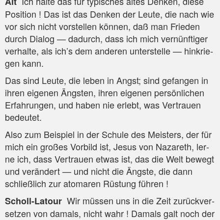
Ich hal­te das für typi­sches altes Den­ken, die­se
Alt
Posi­ti­on ! Das ist das Den­ken der Leu­te, die nach wie
vor sich nicht vor­stel­len kön­nen, daß man Frie­den
durch Dia­log — dadurch, dass ich mich ver­nünf­ti­ger
ver­hal­te, als ich’s dem ande­ren unter­stel­le — hin­krie­
gen kann.
Das sind Leu­te, die leben in Angst; sind gefan­gen in
ihren eige­nen Ängs­ten, ihren eige­nen per­sön­li­chen
Erfah­run­gen, und haben nie erlebt, was Ver­trau­en
bedeutet.
Also zum Bei­spiel in der Schu­le des Meis­ters, der für
mich ein gro­ßes Vor­bild ist, Jesus von Naza­reth, ler­
ne ich, dass Ver­trau­en etwas ist, das die Welt bewegt
und ver­än­dert — und nicht die Ängs­te, die dann
schließ­lich zur ato­ma­ren Rüs­tung führen !
Wir müs­sen uns in die Zeit zurück­ver­
Scholl-Latour
set­zen von damals, nicht wahr ! Damals galt noch der