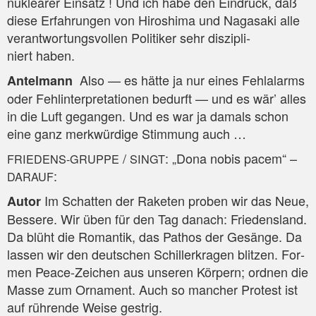
nuklea­rer Ein­satz ! Und ich habe den Ein­druck, daß
die­se Erfah­run­gen von Hiro­shi­ma und Naga­sa­ki alle
ver­ant­wor­tungs­vol­len Poli­ti­ker sehr dis­zi­pli­
niert haben.
Also — es hät­te ja nur eines Fehl­alarms
Antel­mann
oder Fehl­in­ter­pre­ta­tio­nen bedurft — und es wär’ alles
in die Luft gegan­gen. Und es war ja damals schon
eine ganz merk­wür­di­ge Stim­mung auch …
/
: „Dona nobis pacem“ –
FRIEDENS-GRUPPE
SINGT
:
DARAUF
Im Schat­ten der Rake­ten pro­ben wir das Neue,
Autor
Bes­se­re. Wir üben für den Tag danach: Frie­dens­land.
Da blüht die Roman­tik, das Pathos der Gesän­ge. Da
las­sen wir den deut­schen Schil­ler­kra­gen blit­zen. For­
men Peace-Zei­chen aus unse­ren Kör­pern; ord­nen die
Mas­se zum Orna­ment. Auch so man­cher Pro­test ist
auf rüh­ren­de Wei­se gestrig.