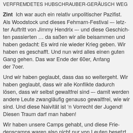
VERFREMDETES
HUBSCHRAUBER-GERÄUSCH
WEG
Ich war auch ein rela­tiv unpo­li­ti­scher Pazi­fist.
Zint
Als Wood­stock und die­ses Feh­marn-Fes­ti­val –- letz­
ter Auf­tritt von Jim­my Hen­drix –- und die­se Geschich­
ten pas­sier­ten … da saßen wir alle bei­sam­men und
haben gedacht: Es wird nie wie­der Krieg geben. Wir
haben es geschafft. Und nun wird alles einen guten
Gang gehen. Das war Ende der 60er, Anfang
der 7oer.
Und wir haben geglaubt, dass das so wei­ter­geht. Wir
haben geglaubt, dass wir alle Kon­flik­te dadurch
lösen, dass wir selbst gewalt­frei sind –- damit wer­den
ande­re Leu­te zwang­läu­fig genau­so gewalt­frei, wie wir
sind. Und die­se Nai­vi­tät ist ‘n Vor­recht der Jugend!
Die­sen Traum darf man haben!
Wir haben unse­re Camps gehabt, und die­se Frie­
dens­camps waren also nicht nur von Leu­ten besetzt,