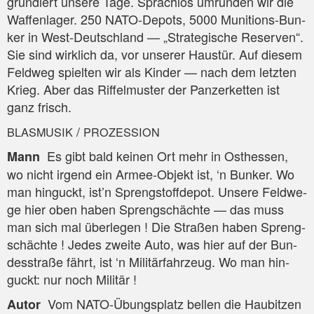
grun­diert unse­re Tage. Sprach­los umrun­den wir die
Waf­fen­la­ger. 250 NATO-Depots, 5000 Muni­ti­ons-Bun­
ker in West-Deutsch­land — „Stra­te­gi­sche Reser­ven“.
Sie sind wirk­lich da, vor unse­rer Haus­tür. Auf die­sem
Feld­weg spiel­ten wir als Kin­der — nach dem letz­ten
Krieg. Aber das Rif­fel­mus­ter der Pan­zer­ket­ten ist
ganz frisch.
/
BLASMUSIK
PROZESSION
Es gibt bald kei­nen Ort mehr in Ost­hes­sen,
Mann
wo nicht irgend ein Armee-Objekt ist, ‘n Bun­ker. Wo
man hin­guckt, ist’n Spreng­stoff­de­pot. Unse­re Feld­we­
ge hier oben haben Spreng­schäch­te — das muss
man sich mal über­le­gen ! Die Stra­ßen haben Spreng­
schäch­te ! Jedes zwei­te Auto, was hier auf der Bun­
des­stra­ße fährt, ist ‘n Mili­tär­fahr­zeug. Wo man hin­
guckt: nur noch Militär !
Vom NATO-Übungs­platz bel­len die Hau­bit­zen
Autor