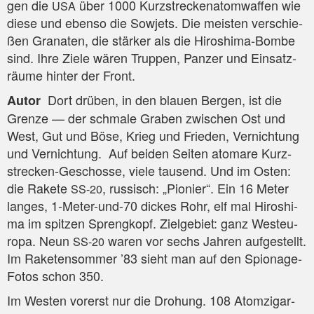
gen die
über 1000 Kurz­stre­cken­atom­waf­fen wie
USA
die­se und eben­so die Sowjets. Die meis­ten ver­schie­
ßen Gra­na­ten, die stär­ker als die Hiro­shi­ma-Bom­be
sind. Ihre Zie­le wären Trup­pen, Pan­zer und Ein­satz­
räu­me hin­ter der Front.
Dort drü­ben, in den blau­en Ber­gen, ist die
Autor
Gren­ze — der schma­le Gra­ben zwi­schen Ost und
West, Gut und Böse, Krieg und Frie­den, Ver­nich­tung
und Ver­nich­tung. Auf bei­den Sei­ten ato­ma­re Kurz­
stre­cken-Geschos­se, vie­le tau­send. Und im Osten:
die Rake­te
, rus­sisch: „Pio­nier“. Ein 16 Meter
SS-20
lan­ges, 1‑Me­ter-und-70 dickes Rohr, elf mal Hiro­shi­
ma im spit­zen Spreng­kopf. Ziel­ge­biet: ganz West­eu­
ro­pa. Neun
waren vor sechs Jah­ren auf­ge­stellt.
SS-20
Im Rake­ten­som­mer ’83 sieht man auf den Spio­na­ge-
Fotos schon 350.
Im Wes­ten vor­erst nur die Dro­hung. 108 Atom­zi­gar­