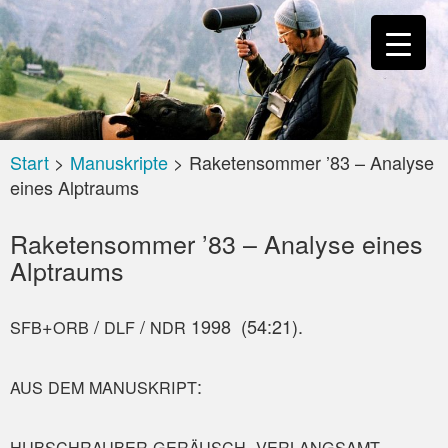
Start
>
Manuskripte
>
Raketensommer ’83 – Analyse
eines Alptraums
Raketensommer ’83 – Analyse eines
Alptraums
+
/
/
1998 (54:21).
SFB
ORB
DLF
NDR
:
AUS
DEM
MANUSKRIPT
,
HUBSCHRAUBER-GERÄUSCH
VERLANGSAMT