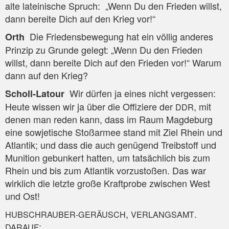
alte latei­ni­sche Spruch: „Wenn Du den Frie­den willst,
dann berei­te Dich auf den Krieg vor!“
Die Frie­dens­be­we­gung hat ein völ­lig ande­res
Orth
Prin­zip zu Grun­de gelegt: „Wenn Du den Frie­den
willst, dann berei­te Dich auf den Frie­den vor!“ War­um
dann auf den Krieg?
Wir dür­fen ja eines nicht ver­ges­sen:
Scholl-Latour
Heu­te wis­sen wir ja über die Offi­zie­re der
, mit
DDR
denen man reden kann, dass im Raum Mag­de­burg
eine sowje­ti­sche Stoß­ar­mee stand mit Ziel Rhein und
Atlan­tik; und dass die auch genü­gend Treib­stoff und
Muni­ti­on gebun­kert hat­ten, um tat­säch­lich bis zum
Rhein und bis zum Atlan­tik vor­zu­sto­ßen. Das war
wirk­lich die letz­te gro­ße Kraft­pro­be zwi­schen West
und Ost!
,
.
HUBSCHRAUBER-GERÄUSCH
VERLANGSAMT
:
DARAUF