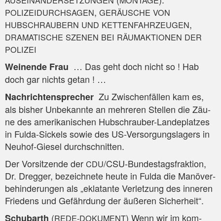
AUSEINANDERSETZUNGEN
MONTAGE
,
POLIZEIDURCHSAGEN
GERÄUSCHE
VON
,
HUBSCHRAUBERN
UND
KETTENFAHRZEUGEN
DRAMATISCHE
SZENEN
BEI
RÄUMAKTIONEN
DER
POLIZEI
… Das geht doch nicht so ! Hab
Wei­nen­de Frau
doch gar nichts getan ! …
Zu Zwi­schen­fäl­len kam es,
Nach­rich­ten­spre­cher
als bis­her Unbe­kann­te an meh­re­ren Stel­len die Zäu­
ne des ame­ri­ka­ni­schen Hub­schrau­ber-Lan­de­plat­zes
in Ful­da-Sickels sowie des US-Ver­sor­gungs­la­gers in
Neu­hof-Gie­sel durchschnitten.
Der Vor­sit­zen­de der
/C­SU-Bun­des­tags­frak­ti­on,
CDU
Dr. Dreg­ger, bezeich­ne­te heu­te in Ful­da die Manö­ver­
be­hin­de­run­gen als „ekla­tan­te Ver­let­zung des inne­ren
Frie­dens und Gefähr­dung der äuße­ren Sicherheit“.
(
) Wenn wir im kom­
Schub­arth
REDE-DOKUMENT