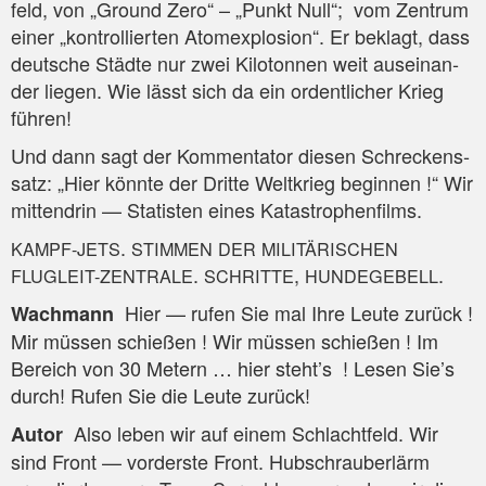
feld, von „Ground Zero“ – „Punkt Null“; vom Zen­trum
einer „kon­trol­lier­ten Atom­ex­plo­si­on“. Er beklagt, dass
deut­sche Städ­te nur zwei Kilo­ton­nen weit aus­ein­an­
der lie­gen. Wie lässt sich da ein ordent­li­cher Krieg
führen!
Und dann sagt der Kom­men­ta­tor die­sen Schre­ckens­
satz: „Hier könn­te der Drit­te Welt­krieg begin­nen !“ Wir
mit­ten­drin — Sta­tis­ten eines Katastrophenfilms.
.
KAMPF-JETS
STIMMEN
DER
MILITÄRISCHEN
.
,
.
FLUGLEIT-ZENTRALE
SCHRITTE
HUNDEGEBELL
Hier — rufen Sie mal Ihre Leu­te zurück !
Wach­mann
Mir müs­sen schie­ßen ! Wir müs­sen schie­ßen ! Im
Bereich von 30 Metern … hier steht’s ! Lesen Sie’s
durch! Rufen Sie die Leu­te zurück!
Also leben wir auf einem Schlacht­feld. Wir
Autor
sind Front — vor­ders­te Front. Hub­schrau­ber­lärm