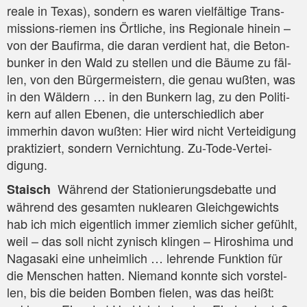
rea­le in Texas), son­dern es waren viel­fäl­ti­ge Trans­
mis­si­ons-rie­men ins Ört­li­che, ins Regio­na­le hin­ein –
von der Bau­fir­ma, die dar­an ver­dient hat, die Beton­
bun­ker in den Wald zu stel­len und die Bäu­me zu fäl­
len, von den Bür­ger­meis­tern, die genau wuß­ten, was
in den Wäl­dern … in den Bun­kern lag, zu den Poli­ti­
kern auf allen Ebe­nen, die unter­schied­lich aber
immer­hin davon wuß­ten: Hier wird nicht Ver­tei­di­gung
prak­ti­ziert, son­dern Ver­nich­tung. Zu-Tode-Vertei-
digung.
Wäh­rend der Sta­tio­nie­rungs­de­bat­te und
Sta­isch
wäh­rend des gesam­ten nuklea­ren Gleich­ge­wichts
hab ich mich eigent­lich immer ziem­lich sicher gefühlt,
weil – das soll nicht zynisch klin­gen – Hiro­shi­ma und
Naga­sa­ki eine unheim­lich … leh­ren­de Funk­ti­on für
die Men­schen hat­ten. Nie­mand konn­te sich vor­stel­
len, bis die bei­den Bom­ben fie­len, was das heißt: