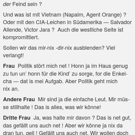
Feind sein ?
der
Und was ist mit Viet­nam (Napalm, Agent Oran­ge) ?
Oder mit den CIA-Lei­chen in Süd­ame­ri­ka — Sal­va­dor
Allen­de, Vic­tor Jara ? Auch die west­li­che Sei­te ist
kompromittiert.
Sol­len wir das mir-nix ‑dir-nix aus­blen­den? Viel
verlangt!
Poli­tik stört mich net ! Honn ja im Haus genug
Frau
zu tun un’ honn für die Kind’ zu sor­ge, for die Enkel­
cha — dat is mei Auf­gab. Aber Poli­tik geht mich
nix an.
Mir sind ja die ein­fa­che Leut. Mir müs­
Ande­re Frau
se still­hal­te ! Das is alles, was wir könne!
Ja, was hal­te mir davon ? Das is net gut,
Drit­te Frau
das gefällt uns auch net ! Aber wir kön­ne ja nix da
dran tun, gell ! Gefällt uns auch net. Wir wol­len doch