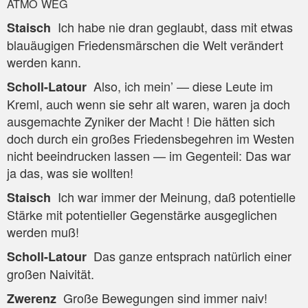
ATMO
WEG
Ich habe nie dran geglaubt, dass mit etwas
Sta­isch
blau­äu­gi­gen Frie­dens­mär­schen die Welt ver­än­dert
wer­den kann.
Also, ich mein’ — die­se Leu­te im
Scholl-Latour
Kreml, auch wenn sie sehr alt waren, waren ja doch
aus­ge­mach­te Zyni­ker der Macht ! Die hät­ten sich
doch durch ein gro­ßes Frie­dens­be­geh­ren im Wes­ten
nicht beein­dru­cken las­sen — im Gegen­teil: Das war
ja das, was sie wollten!
Ich war immer der Mei­nung, daß poten­ti­el­le
Sta­isch
Stär­ke mit poten­ti­el­ler Gegen­stär­ke aus­ge­gli­chen
wer­den muß!
Das gan­ze ent­sprach natür­lich einer
Scholl-Latour
gro­ßen Naivität.
Gro­ße Bewe­gun­gen sind immer naiv!
Zwe­renz