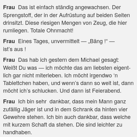
Das ist ein­fach stän­dig ange­wach­sen. Der
Frau
Spreng­stoff, der in der Auf­rüs­tung auf bei­den Sei­ten
drin­sitzt. Die­se rie­si­gen Men­gen von Zeug, die hier
rum­lie­gen. Tota­le Ohnmacht!
Eines Tages, unver­mit­telt — „Bäng !“ —
Frau
ist’s aus !
Das hab ich ges­tern dem Micha­el gesagt:
Frau
Weißt Du was — ich möch­te das am liebs­ten eigent­
lich gar nicht mit­er­le­ben. Ich möcht irgend­wo ‘n
Tablett­chen haben, und wenn’s dann so weit ist, dann
möcht ich’s schlu­cken. Und dann ist Feierabend.
Ich bin sehr dank­bar, dass mein Mann ganz
Frau
zufäl­lig Jäger ist und in dem Schrank da hin­ten vier
Geweh­re ste­hen. Ich bin auch dank­bar, dass wel­che
mit kur­zem Schaft da ste­hen. Die sind leich­ter zu
handhaben.