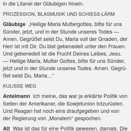
in die Lita­nei der Gläu­bi­gen hinein.
,
PROZESSION
BLASMUSIK
UND
SCHIESS-LÄRM
„Hei­li­ge Maria Mut­ter­got­tes, bit­te für uns
Gläu­bi­ge
Sün­der, jetzt, und in der Stun­de unse­res Todes —
Amen. Gegrü­ßet seist Du, Maria voll der Gna­den, der
Herr ist mit Dir. Du bist gebe­ne­deit unter den Frau­en.
Und gebe­ne­deit ist die Frucht Dei­nes Lei­bes, Jesu.
— Hei­li­ge Maria, Mut­ter Got­tes, bit­te für uns Sün­der,
jetzt und in der Stun­de unse­res Todes. Amen. Gegrü­
ßet seist Du, Maria…“
KULISSE
WEG
Ich mei­ne, das war ja erklär­te Poli­tik von
Antel­mann
Sei­ten der Ame­ri­ka­ner, die Sowjet­uni­on tot­zu­rüs­ten.
Und Rea­gan hat noch eins drauf­ge­ge­ben und von
der Regie­rung von „Mons­tern“ gespochen.
Was ist das für eine Poli­tik gewe­sen, damals. Die
Alt