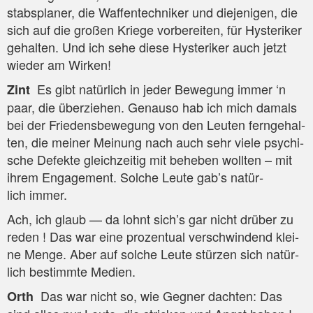
stabs­pla­ner, die Waf­fen­tech­ni­ker und die­je­ni­gen, die
sich auf die gro­ßen Krie­ge vor­be­rei­ten, für Hys­te­ri­ker
gehal­ten. Und ich sehe die­se Hys­te­ri­ker auch jetzt
wie­der am Wirken!
Es gibt natür­lich in jeder Bewe­gung immer ‘n
Zint
paar, die über­zie­hen. Genau­so hab ich mich damals
bei der Frie­dens­be­we­gung von den Leu­ten fern­ge­hal­
ten, die mei­ner Mei­nung nach auch sehr vie­le psy­chi­
sche Defek­te gleich­zei­tig mit behe­ben woll­ten – mit
ihrem Enga­ge­ment. Sol­che Leu­te gab’s natür­
lich immer.
Ach, ich glaub — da lohnt sich’s gar nicht drü­ber zu
reden ! Das war eine pro­zen­tu­al ver­schwin­dend klei­
ne Men­ge. Aber auf sol­che Leu­te stür­zen sich natür­
lich bestimm­te Medien.
Das war nicht so, wie Geg­ner dach­ten: Das
Orth