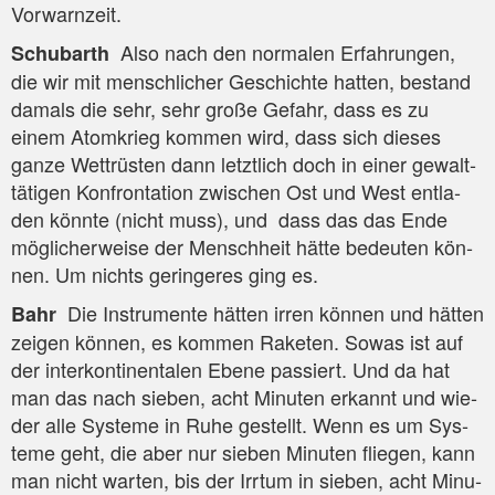
Vorwarnzeit.
Also nach den nor­ma­len Erfah­run­gen,
Schub­arth
die wir mit mensch­li­cher Geschich­te hat­ten, bestand
damals die sehr, sehr gro­ße Gefahr, dass es zu
einem Atom­krieg kom­men wird, dass sich die­ses
gan­ze Wett­rüs­ten dann letzt­lich doch in einer gewalt­
tä­ti­gen Kon­fron­ta­ti­on zwi­schen Ost und West ent­la­
den könn­te (nicht muss), und dass das das Ende
mög­li­cher­wei­se der Mensch­heit hät­te bedeu­ten kön­
nen. Um nichts gerin­ge­res ging es.
Die Instru­men­te hät­ten irren kön­nen und hät­ten
Bahr
zei­gen kön­nen, es kom­men Rake­ten. Sowas ist auf
der inter­kon­ti­nen­ta­len Ebe­ne pas­siert. Und da hat
man das nach sie­ben, acht Minu­ten erkannt und wie­
der alle Sys­te­me in Ruhe gestellt. Wenn es um Sys­
te­me geht, die aber nur sie­ben Minu­ten flie­gen, kann
man nicht war­ten, bis der Irr­tum in sie­ben, acht Minu­