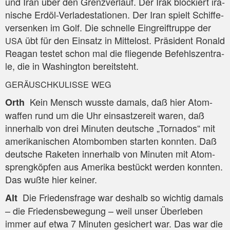
und Iran über den Grenz­ver­lauf. Der Irak blo­ckiert ira­
ni­sche Erd­öl-Ver­la­de­sta­tio­nen. Der Iran spielt Schif­fe­
ver­sen­ken im Golf. Die schnel­le Ein­greif­trup­pe der
übt für den Ein­satz in Mit­tel­ost. Prä­si­dent Ronald
USA
Rea­gan tes­tet schon mal die flie­gen­de Befehls­zen­tra­
le, die in Washing­ton bereitsteht.
GERÄUSCHKULISSE
WEG
Kein Mensch wuss­te damals, daß hier Atom­
Orth
waf­fen rund um die Uhr ein­sast­ze­reit waren, daß
inner­halb von drei Minu­ten deut­sche „Tor­na­dos“ mit
ame­ri­ka­ni­schen Atom­bom­ben star­ten konn­ten. Daß
deut­sche Rake­ten inner­halb von Minu­ten mit Atom­
spreng­köp­fen aus Ame­ri­ka bestückt wer­den konn­ten.
Das wuß­te hier keiner.
Die Frie­dens­fra­ge war des­halb so wich­tig damals
Alt
– die Frie­dens­be­we­gung – weil unser Über­le­ben
immer auf etwa 7 Minu­ten gesi­chert war. Das war die