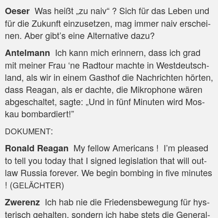
Was heißt „zu naiv“ ? Sich für das Leben und
Oeser
für die Zukunft ein­zu­set­zen, mag immer naiv erschei­
nen. Aber gibt’s eine Alter­na­ti­ve dazu?
Ich kann mich erin­nern, dass ich grad
Antel­mann
mit mei­ner Frau ‘ne Rad­tour mach­te in West­deutsch­
land, als wir in einem Gast­hof die Nach­rich­ten hör­ten,
dass Rea­gan, als er dach­te, die Mikro­pho­ne wären
abge­schal­tet, sag­te: „Und in fünf Minu­ten wird Mos­
kau bombardiert!”
:
DOKUMENT
My fel­low Ame­ri­cans ! I’m plea­sed
Ronald Rea­gan
to tell you today that I signed legis­la­ti­on that will out­
law Rus­sia fore­ver. We begin bom­bing in five minu­tes
! (
)
GELÄCHTER
Ich hab nie die Frie­dens­be­we­gung für hys­
Zwe­renz
te­risch gehal­ten, son­dern ich habe stets die Gene­ral­