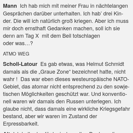
Ich hab mich mit mei­ner Frau in näch­te­lan­gen
Mann
Gesprä­chen dar­über unter­hal­ten. Ich hab’ drei Kin­
der. Die will ich natür­lich groß krie­gen. Aber ich muss
mir doch ernst­haft Gedan­ken machen, soll ich sie
denn am Tag X mit dem Beil tot­schla­gen
oder was…?
ATMO
WEG
Es gab etwas, was Hel­mut Schmidt
Scholl-Latour
damals als die „Graue Zone“ bezeich­net hat­te, nicht
wahr ! Das war eben die­ses west­eu­ro­päi­sche NATO-
Gebiet, das ato­mar nicht ent­spre­chend zu den sowje­
ti­schen Mög­lich­kei­ten geschützt war. Und kon­ven­tio­
nell waren wir damals den Rus­sen unter­le­gen. Ich
glau­be nicht, dass damals eine wirk­li­che Kriegs­ge­fahr
bestand, aber wir waren im Zustand der
Erpressbarkeit.