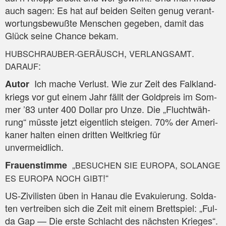
auch sagen: Es hat auf bei­den Sei­ten genug ver­ant­
wor­tungs­be­wuß­te Men­schen gege­ben, damit das
Glück sei­ne Chan­ce bekam.
,
.
HUBSCHRAUBER-GERÄUSCH
VERLANGSAMT
:
DARAUF
Ich mache Ver­lust. Wie zur Zeit des Falk­land­
Autor
kriegs vor gut einem Jahr fällt der Gold­preis im Som­
mer ’83 unter 400 Dol­lar pro Unze. Die „Flucht­wäh­
rung“ müss­te jetzt eigent­lich stei­gen. 70% der Ame­ri­
ka­ner hal­ten einen drit­ten Welt­krieg für
unvermeidlich.
„
,
Frau­en­stim­me
BESUCHEN
SIE
EUROPA
SOLANGE
!“
ES
EUROPA
NOCH
GIBT
US-Zivi­lis­ten üben in Hanau die Eva­ku­ie­rung. Sol­da­
ten ver­trei­ben sich die Zeit mit einem Brett­spiel: „Ful­
da Gap — Die ers­te Schlacht des nächs­ten Krieges“.