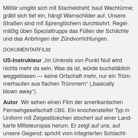
Mili­tär umgibt sich mit Sta­chel­draht; baut Wach­tür­me;
gräbt sich tief ein, hängt Warn­schil­der auf. Unse­re
Stra­ßen sind mit Spreng­lö­chern durch­bohrt. Regel­
mä­ßig üben Spe­zi­al­trupps das Fül­len der Schäch­te
und das Anbrin­gen der Zündvorrichtungen.
:
DOKUMENTARFILM
„Im Umkreis von Punkt Null wird
US-Instruk­teur
nichts mehr da sein. Was da ist, wür­de buch­stäb­lich
weg­ge­bla­sen — kei­ne Ort­schaft mehr, nur ein Trüm­
mer­hau­fen aus fla­chen Trüm­mern“ („basi­cal­ly
blown away“).
Wir sehen einen Film der ame­ri­ka­ni­schen
Autor
Fern­seh­ge­sell­schaft
. Ein kno­chenst­ei­fer Typ in
CBS
Uni­form mit Zei­ge­stöck­chen sto­chert auf einer Land­
kar­te Mit­tel­eu­ro­pas her­um. Er zeigt auf uns, auf
unse­re Gegend; spricht vom inte­grier­ten Schlacht­