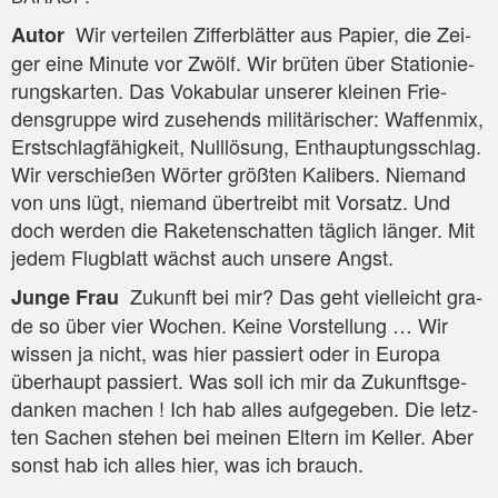
Wir ver­tei­len Zif­fer­blät­ter aus Papier, die Zei­
Autor
ger eine Minu­te vor Zwölf. Wir brü­ten über Sta­tio­nie­
rungs­kar­ten. Das Voka­bu­lar unse­rer klei­nen Frie­
dens­grup­pe wird zuse­hends mili­tä­ri­scher: Waf­fen­mix,
Erst­schlag­fä­hig­keit, Null­lö­sung, Ent­haup­tungs­schlag.
Wir ver­schie­ßen Wör­ter größ­ten Kali­bers. Nie­mand
von uns lügt, nie­mand über­treibt mit Vor­satz. Und
doch wer­den die Rake­ten­schat­ten täg­lich län­ger. Mit
jedem Flug­blatt wächst auch unse­re Angst.
Zukunft bei mir? Das geht viel­leicht gra­
Jun­ge Frau
de so über vier Wochen. Kei­ne Vor­stel­lung … Wir
wis­sen ja nicht, was hier pas­siert oder in Euro­pa
über­haupt pas­siert. Was soll ich mir da Zukunfts­ge­
dan­ken machen ! Ich hab alles auf­ge­ge­ben. Die letz­
ten Sachen ste­hen bei mei­nen Eltern im Kel­ler. Aber
sonst hab ich alles hier, was ich brauch.