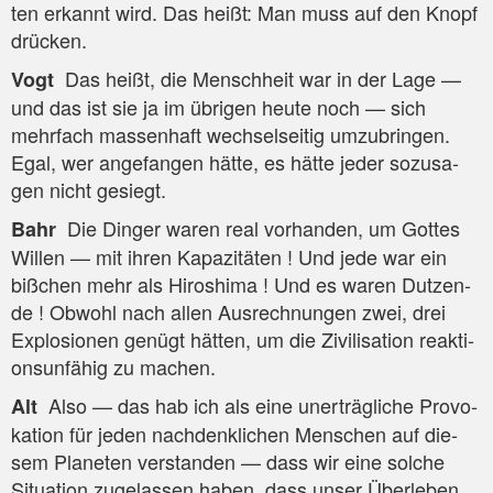
ten erkannt wird. Das heißt: Man muss auf den Knopf
drücken.
Das heißt, die Mensch­heit war in der Lage —
Vogt
und das ist sie ja im übri­gen heu­te noch — sich
mehr­fach mas­sen­haft wech­sel­sei­tig umzu­brin­gen.
Egal, wer ange­fan­gen hät­te, es hät­te jeder sozu­sa­
gen nicht gesiegt.
Die Din­ger waren real vor­han­den, um Got­tes
Bahr
Wil­len — mit ihren Kapa­zi­tä­ten ! Und jede war ein
biß­chen mehr als Hiro­shi­ma ! Und es waren Dut­zen­
de ! Obwohl nach allen Aus­rech­nun­gen zwei, drei
Explo­sio­nen genügt hät­ten, um die Zivi­li­sa­ti­on reak­ti­
ons­un­fä­hig zu machen.
Also — das hab ich als eine uner­träg­li­che Pro­vo­
Alt
ka­ti­on für jeden nach­denk­li­chen Men­schen auf die­
sem Pla­ne­ten ver­stan­den — dass wir eine sol­che
Situa­ti­on zuge­las­sen haben, dass unser Über­le­ben