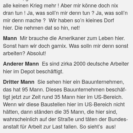
alle kei­nen Krieg mehr ! Aber mir kön­ne doch nix
dran tun ! Ja, was soll’n mir denn tun ? Ja, was soll’n
mir denn mache ? Wir haben so’n klei­nes Dorf
hier. Die neh­men dat so hin, net!
Mir brau­che die Ame­ri­ka­ner zum Leben hier.
Mann
Sonst ham wir doch gar­nix. Was solln mir denn sonst
arbei­ten? Absolut!
Es sind zir­ka 2000 deut­sche Arbei­ter
Ande­rer Mann
hier im Depot beschäftigt.
Sie sehen hier ein Bau­un­ter­neh­men,
Drit­ter Mann
das hat 95 Mann. Die­ses Bau­un­ter­neh­men beschäf­
tigt jetzt zur Zeit rund 35 Mann hier im US-Bereich.
Wenn wir die­se Bau­stel­len hier im US-Bereich nicht
hät­ten, dann stän­den die 35 Mann, die hier sind,
wahr­schein­lich auf der Stra­ße und täten der Bun­des­
an­stalt für Arbeit zur Last fal­len. So sieht’s aus!