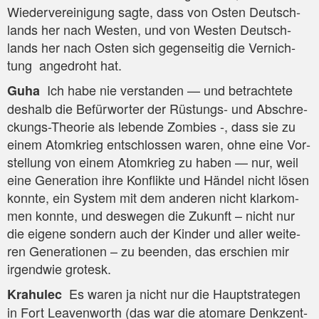
Wie­der­ver­ei­ni­gung sag­te, dass von Osten Deutsch­
lands her nach Wes­ten, und von Wes­ten Deutsch­
lands her nach Osten sich gegen­sei­tig die Ver­nich­
tung ange­droht hat.
Ich habe nie ver­stan­den — und betrach­te­te
Guha
des­halb die Befür­wor­ter der Rüs­tungs- und Abschre­
ckungs-Theo­rie als leben­de Zom­bies -, dass sie zu
einem Atom­krieg ent­schlos­sen waren, ohne eine Vor­
stel­lung von einem Atom­krieg zu haben — nur, weil
eine Gene­ra­ti­on ihre Kon­flik­te und Hän­del nicht lösen
konn­te, ein Sys­tem mit dem ande­ren nicht klar­kom­
men konn­te, und des­we­gen die Zukunft – nicht nur
die eige­ne son­dern auch der Kin­der und aller wei­te­
ren Gene­ra­tio­nen – zu been­den, das erschien mir
irgend­wie grotesk.
Es waren ja nicht nur die Haupt­stra­te­gen
Kra­hulec
in Fort Lea­ven­worth (das war die ato­ma­re Denk­zent­