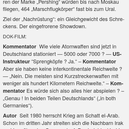
ren der Mar­ke „Pers­hing“ wür­den bis nach Mos­kau
flie­gen, 464 „Marsch­flug­kör­per“ fast bis zum Ural.
Ziel der „Nach­rüs­tung“: ein Gleich­ge­wicht des Schre­
ckens. Der ein­ge­fro­re­ne Showdown.
:
DOK-FILM
Wie vie­le Atom­waf­fen sind jetzt in
Kom­men­ta­tor
Deutsch­land sta­tio­niert — 5000 oder 7000 ? —
US-
“Spreng­köp­fe ? Ja.“ –
Instruk­teur
Kom­men­ta­tor
Aber sie haben kei­ne inter­kon­ti­nen­ta­le Reich­wei­te ?
— „Nein. Die meis­ten sind Kurz­stre­cken­waf­fen mit
weni­ger als hun­dert Kilo­me­tern Reich­wei­te.“ –
Kom­
Es wür­de sich also alles hier abspie­len ? –
men­ta­tor
„Genau ! In bei­den Tei­len Deutsch­lands“ („in both
Germanies“).
Seit 1980 herrscht Krieg am Schatt el-Arab.
Autor
Schon im drit­ten Jahr strei­ten sich die Nach­barn Irak