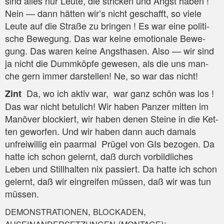
sind alles nur Leu­te, die stri­cken und Angst haben !
Nein — dann hät­ten wir’s nicht geschafft, so vie­le
Leu­te auf die Stra­ße zu brin­gen ! Es war eine poli­ti­
sche Bewe­gung. Das war kei­ne emo­tio­na­le Bewe­
gung. Das waren kei­ne Angst­ha­sen. Also — wir sind
ja nicht die Dumm­köp­fe gewe­sen, als die uns man­
che gern immer dar­stel­len! Ne, so war das nicht!
Da, wo ich aktiv war, war ganz schön was los !
Zint
Das war nicht betu­lich! Wir haben Pan­zer mit­ten im
Manö­ver blo­ckiert, wir haben denen Stei­ne in die Ket­
ten gewor­fen. Und wir haben dann auch damals
unfrei­wil­lig ein paar­mal Prü­gel von GIs bezo­gen. Da
hat­te ich schon gelernt, daß durch vor­bild­li­ches
Leben und Still­hal­ten nix pas­siert. Da hat­te ich schon
gelernt, daß wir ein­grei­fen müs­sen, daß wir was tun
müssen.
,
,
DEMONSTRATIONEN
BLOCKADEN
(
):