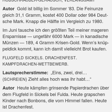
Gold ist bil­lig im Som­mer ‘83. Die Fein­un­ze
Autor
gleich 31,1 Gramm, kos­tet 400 Dol­lar oder 984 Deut­
sche Mark. Knapp die Hälf­te im Ver­gleich zu 1980.
Im Juni tau­sche ich den größ­ten Teil mei­ner mage­ren
Erspar­nis­se — unge­fähr 6000 Mark — in kana­di­sche
Mün­zen — 189, 4 Gramm Kri­sen-Gold. Wenn’s knüp­
pel­dick kommt, kann ich damit viel­leicht Brot kaufen.
.
.
FLUGFELD
SICKELS
DRACHENFEST
.
KAMPFDRACHEN-WETTBEWERB
„Eins, zwei, drei…
Laut­spre­cher­stim­me:
(
) Zieht alles hoch was ihr habt…“
SCHREIEN
Heu­te kämp­fen grin­sen­de Papier­dra­chen über
Autor
dem Flug­feld in Sickels bei Ful­da. Heu­te grap­schen
Kin­der nach Bon­bons, die vom Him­mel fal­len. Heu­te
ist Drachenfest.