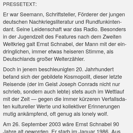
:
PRESSETEXT
Er war See­mann, Schrift­stel­ler, För­de­rer der jun­gen
deut­schen Nach­kriegs­li­te­ra­tur und Rund­funk­in­ten­
dant. Sei­ne Lei­den­schaft war das Radio. Beson­ders
in der Jugend­zeit des Fea­tures nach dem Zwei­ten
Welt­krieg galt Ernst Schna­bel, der Mann mit der ein­
dring­li­chen, immer etwas hei­se­ren Stim­me, als
Deutsch­lands gro­ßer Welterzähler.
Doch in jenem beschleu­nig­ten 20. Jahr­hun­dert
befand sich der gebil­de­te Kos­mo­po­lit, die­ser letz­te
Rei­sen­de (der im Geist Joseph Con­rads nicht nur
schrieb, son­dern auch leb­te) stets auch im Wett­lauf
mit der Zeit — gegen die immer kür­ze­ren Ver­falls­da­
ten kul­tu­rel­ler Wer­te und kol­lek­ti­ver Erin­ne­run­gen
mutig ankämp­fend, oft genug als lonely wolf.
Am 26. Sep­tem­ber 2003 wäre Ernst Schna­bel 90
Jah­re alt gewor­den. Er starb im Janu­ar 1986. Aus