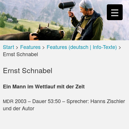
Start
>
Features
>
Features (deutsch | Info-Texte)
>
Ernst Schnabel
Ernst Schnabel
Ein Mann im Wett­lauf mit der Zeit
2003 – Dau­er 53:50 – Spre­cher: Hanns Zisch­ler
MDR
und der Autor